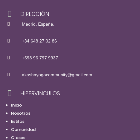

DIRECCIÓN

Madrid, España.

+34 648 27 02 86

+593 96 797 9937

akashayogacommunity@gmail.com

HIPERVINCULOS
Inicio
Nosotros
Estilos
Comunidad
Clases